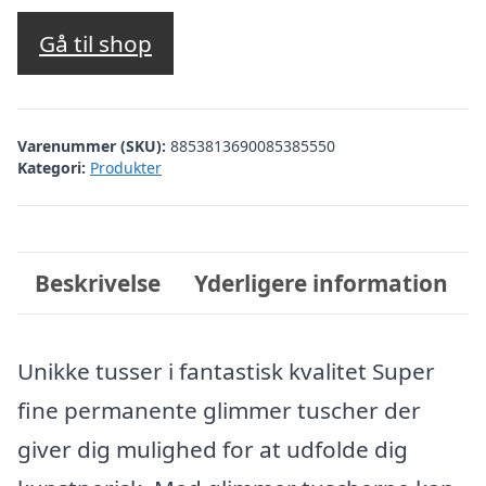
oprindelige
aktuelle
pris
pris
Gå til shop
var:
er:
kr. 129,00.
kr. 89,00.
Varenummer (SKU):
8853813690085385550
Kategori:
Produkter
Beskrivelse
Yderligere information
Unikke tusser i fantastisk kvalitet Super
fine permanente glimmer tuscher der
giver dig mulighed for at udfolde dig