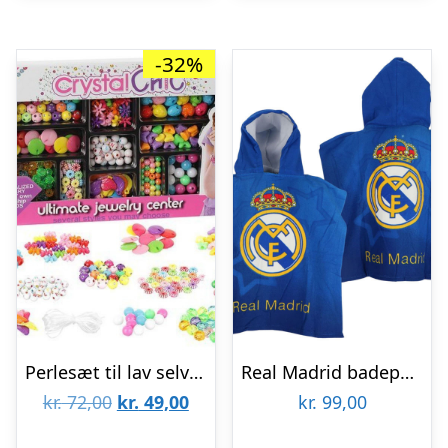
-32%
Perlesæt til lav selv smykker til børn
Real Madrid badeponcho til børn
Den
Den
kr.
72,00
kr.
49,00
kr.
99,00
oprindelige
aktuelle