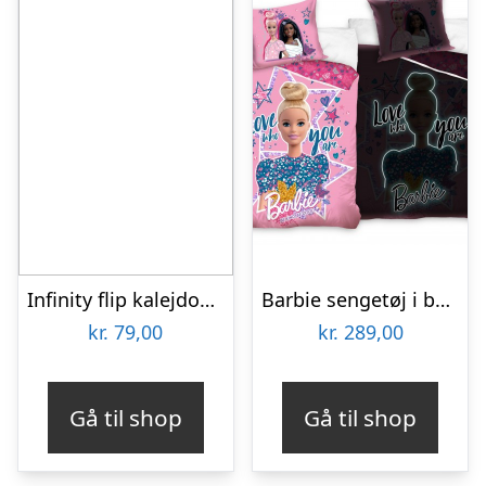
Infinity flip kalejdoskop fidget – Mønster
Barbie sengetøj i bomuld med selvlysende mønster
kr.
79,00
kr.
289,00
Gå til shop
Gå til shop