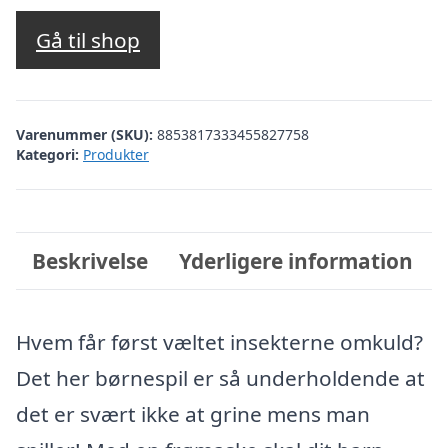
oprindelige
aktuelle
pris
pris
Gå til shop
var:
er:
kr. 139,00.
kr. 39,00.
Varenummer (SKU):
8853817333455827758
Kategori:
Produkter
Beskrivelse
Yderligere information
Hvem får først væltet insekterne omkuld?
Det her børnespil er så underholdende at
det er svært ikke at grine mens man