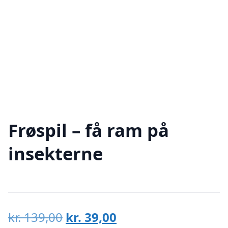
Frøspil – få ram på
insekterne
Den
Den
kr.
139,00
kr.
39,00