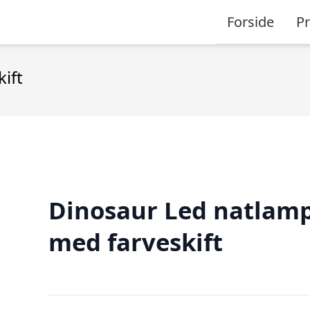
Forside
P
ift
Dinosaur Led natlam
med farveskift