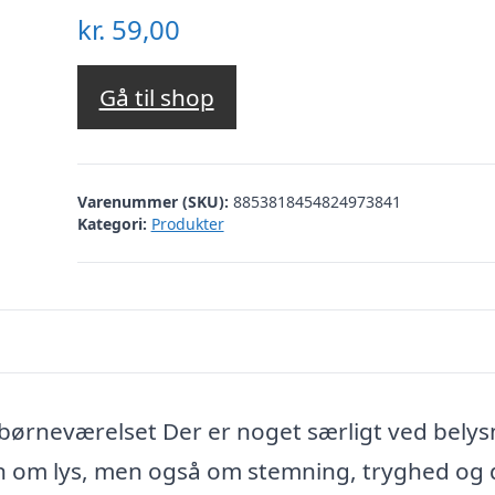
kr.
59,00
Gå til shop
Varenummer (SKU):
8853818454824973841
Kategori:
Produkter
børneværelset Der er noget særligt ved belys
un om lys, men også om stemning, tryghed og 